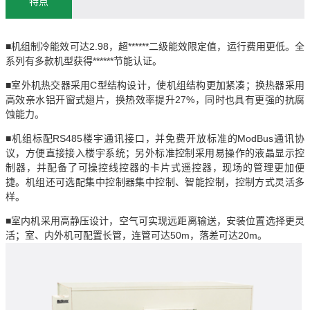
特点
机组制冷能效可达2.98，超******二级能效限定值，运行费用更低。全
■
系列有多款机型获得******节能认证。
室外机热交器采用C型结构设计，使机组结构更加紧凑；换热器采用
■
高效亲水铝开窗式翅片，换热效率提升27%，同时也具有更强的抗腐
蚀能力。
机组标配RS485楼宇通讯接口，并免费开放标准的ModBus通讯协
■
议，方便直接接入楼宇系统；另外标准控制采用易操作的液晶显示控
制器，并配备了可操控线控器的卡片式遥控器，现场的管理更加便
捷。机组还可选配集中控制器集中控制、智能控制，控制方式灵活多
样。
室内机采用高静压设计，空气可实现远距离输送，安装位置选择更灵
■
活；室、内外机可配置长管，连管可达50m，落差可达20m。